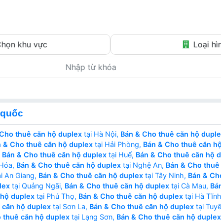
Tin thật – Giá thật – Môi giới thật
họn khu vực
Loại hì
 quốc
Cho thuê căn hộ duplex
tại Hà Nội,
Bán & Cho thuê căn hộ dupl
 & Cho thuê căn hộ duplex
tại Hải Phòng,
Bán & Cho thuê căn h
,
Bán & Cho thuê căn hộ duplex
tại Huế,
Bán & Cho thuê căn hộ 
 Hóa,
Bán & Cho thuê căn hộ duplex
tại Nghệ An,
Bán & Cho thuê
i An Giang,
Bán & Cho thuê căn hộ duplex
tại Tây Ninh,
Bán & Ch
lex
tại Quảng Ngãi,
Bán & Cho thuê căn hộ duplex
tại Cà Mau,
Bá
 hộ duplex
tại Phú Thọ,
Bán & Cho thuê căn hộ duplex
tại Hà Tĩn
 căn hộ duplex
tại Sơn La,
Bán & Cho thuê căn hộ duplex
tại Tuy
 thuê căn hộ duplex
tại Lạng Sơn,
Bán & Cho thuê căn hộ duplex