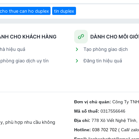
cho thue can ho duplex
tin duplex
ÀNH CHO KHÁCH HÀNG
DÀNH CHO MÔI GIỚ
hà hiệu quả
Tạo phòng giao dịch
phòng giao dịch uy tín
Đăng tin hiệu quả
Đơn vị chủ quản:
Công Ty TN
Mã số thuế:
0317556646
Địa chỉ:
778 Xô Viết Nghệ Tĩnh
ay, phù hợp nhu cầu không
Hotline:
038 702 702
( Call/ zalo