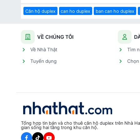
Căn hộ duplex
can ho duplex
ban can ho duplex
VỀ CHÚNG TÔI
D
Về Nhà Thật
Tìm n
Tuyển dụng
Chọn 
Tổng hợp tin bán và cho thuê căn hộ duplex trên Nhà H
gian sống hai tầng trong khu căn hộ.