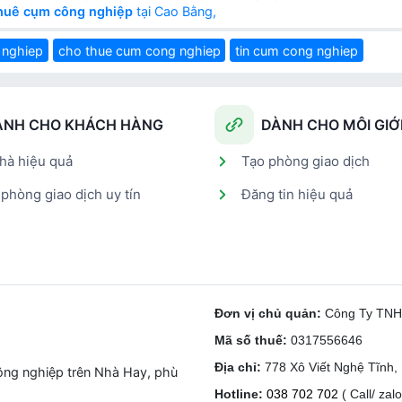
huê cụm công nghiệp
tại Cao Bằng,
 nghiep
cho thue cum cong nghiep
tin cum cong nghiep
ÀNH CHO KHÁCH HÀNG
DÀNH CHO MÔI GIỚ
hà hiệu quả
Tạo phòng giao dịch
phòng giao dịch uy tín
Đăng tin hiệu quả
Đơn vị chủ quản:
Công Ty TN
Mã số thuế:
0317556646
Địa chỉ:
778 Xô Viết Nghệ Tĩnh
ông nghiệp trên Nhà Hay, phù
Hotline:
038 702 702
( Call/ zalo