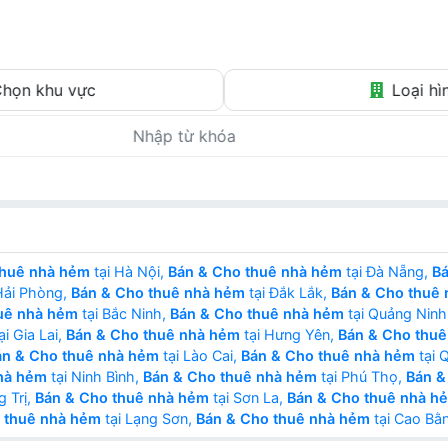
Tin thật – Giá thật – Môi giới thật
họn khu vực
Loại hì
thuê nhà hẻm
tại Hà Nội,
Bán & Cho thuê nhà hẻm
tại Đà Nẵng,
Bá
Hải Phòng,
Bán & Cho thuê nhà hẻm
tại Đắk Lắk,
Bán & Cho thuê
uê nhà hẻm
tại Bắc Ninh,
Bán & Cho thuê nhà hẻm
tại Quảng Ninh
ại Gia Lai,
Bán & Cho thuê nhà hẻm
tại Hưng Yên,
Bán & Cho thu
án & Cho thuê nhà hẻm
tại Lào Cai,
Bán & Cho thuê nhà hẻm
tại 
hà hẻm
tại Ninh Bình,
Bán & Cho thuê nhà hẻm
tại Phú Thọ,
Bán &
g Trị,
Bán & Cho thuê nhà hẻm
tại Sơn La,
Bán & Cho thuê nhà h
 thuê nhà hẻm
tại Lạng Sơn,
Bán & Cho thuê nhà hẻm
tại Cao Bằ