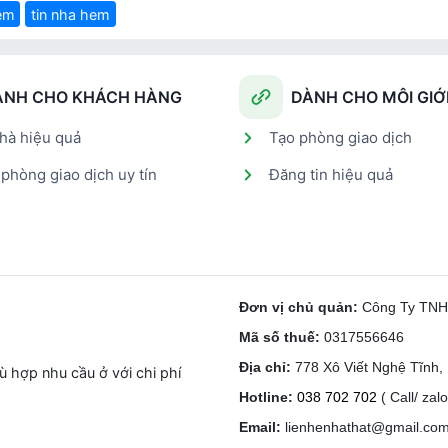
em
tin nha hem
ÀNH CHO KHÁCH HÀNG
DÀNH CHO MÔI GIỚ
hà hiệu quả
Tạo phòng giao dịch
phòng giao dịch uy tín
Đăng tin hiệu quả
Đơn vị chủ quản:
Công Ty TN
Mã số thuế:
0317556646
Địa chỉ:
778 Xô Viết Nghệ Tĩnh
 hợp nhu cầu ở với chi phí
Hotline:
038 702 702
( Call/ zalo
Email:
lienhenhathat@gmail.co