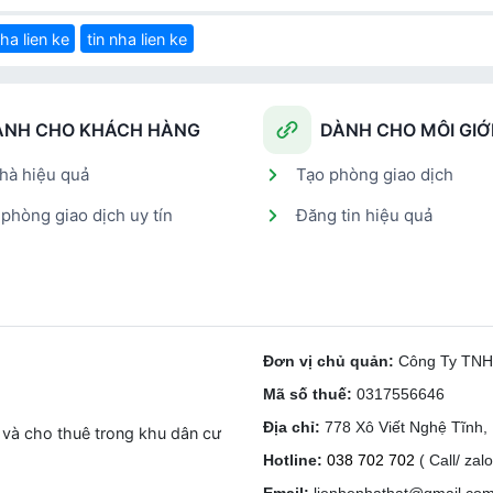
ha lien ke
tin nha lien ke
ÀNH CHO KHÁCH HÀNG
DÀNH CHO MÔI GIỚ
hà hiệu quả
Tạo phòng giao dịch
phòng giao dịch uy tín
Đăng tin hiệu quả
Đơn vị chủ quản:
Công Ty TN
Mã số thuế:
0317556646
Địa chỉ:
778 Xô Viết Nghệ Tĩnh
 và cho thuê trong khu dân cư
Hotline:
038 702 702
( Call/ zalo