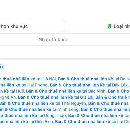
Tin thật – Giá thật – Môi giới thật
họn khu vực
Loại hì
ốc
 thuê nhà liền kề
tại Hà Nội,
Bán & Cho thuê nhà liền kề
tại Đà 
hà liền kề
tại Hải Phòng,
Bán & Cho thuê nhà liền kề
tại Đắk Lắk,
ền kề
tại Huế,
Bán & Cho thuê nhà liền kề
tại Bắc Ninh,
Bán & Cho 
 Nghệ An,
Bán & Cho thuê nhà liền kề
tại Gia Lai,
Bán & Cho thuê n
Bán & Cho thuê nhà liền kề
tại Thái Nguyên,
Bán & Cho thuê nhà 
án & Cho thuê nhà liền kề
tại Vĩnh Long,
Bán & Cho thuê nhà liền
o thuê nhà liền kề
tại Đồng Tháp,
Bán & Cho thuê nhà liền kề
tại
uê nhà liền kề
tại Điện Biên,
Bán & Cho thuê nhà liền kề
tại Lai C