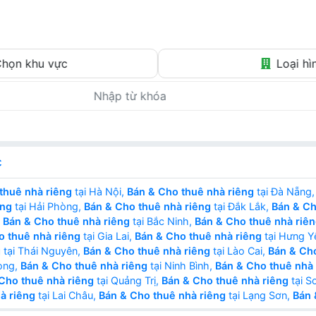
Tin thật – Giá thật – Môi giới thật
họn khu vực
Loại hì
c
thuê nhà riêng
tại Hà Nội,
Bán & Cho thuê nhà riêng
tại Đà Nẵng
êng
tại Hải Phòng,
Bán & Cho thuê nhà riêng
tại Đắk Lắk,
Bán & Ch
,
Bán & Cho thuê nhà riêng
tại Bắc Ninh,
Bán & Cho thuê nhà riê
o thuê nhà riêng
tại Gia Lai,
Bán & Cho thuê nhà riêng
tại Hưng Y
g
tại Thái Nguyên,
Bán & Cho thuê nhà riêng
tại Lào Cai,
Bán & Cho
ong,
Bán & Cho thuê nhà riêng
tại Ninh Bình,
Bán & Cho thuê nhà 
Cho thuê nhà riêng
tại Quảng Trị,
Bán & Cho thuê nhà riêng
tại S
à riêng
tại Lai Châu,
Bán & Cho thuê nhà riêng
tại Lạng Sơn,
Bán 