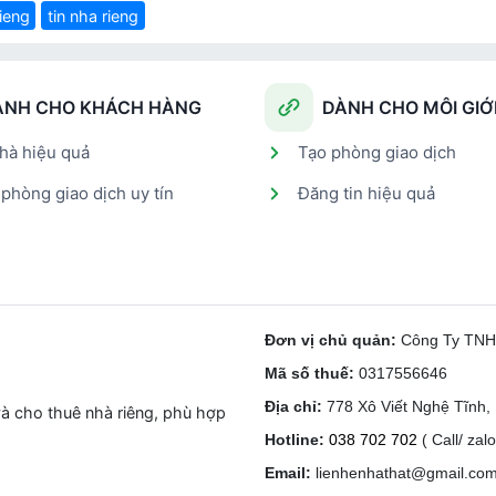
ieng
tin nha rieng
ÀNH CHO KHÁCH HÀNG
DÀNH CHO MÔI GIỚ
hà hiệu quả
Tạo phòng giao dịch
phòng giao dịch uy tín
Đăng tin hiệu quả
Đơn vị chủ quản:
Công Ty TN
Mã số thuế:
0317556646
Địa chỉ:
778 Xô Viết Nghệ Tĩnh
à cho thuê nhà riêng, phù hợp
Hotline:
038 702 702
( Call/ zalo
Email:
lienhenhathat@gmail.co