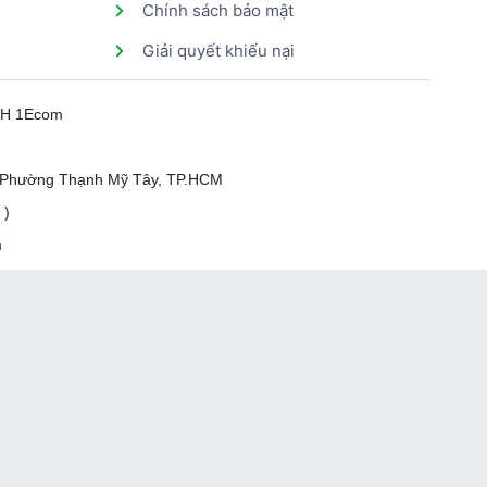
Chính sách bảo mật
Giải quyết khiếu nại
HH 1Ecom
, Phường Thạnh Mỹ Tây, TP.HCM
 )
m