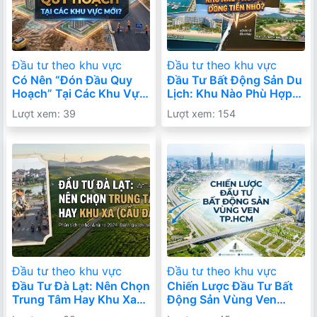
Đầu tư theo khu vực
Đầu tư theo khu vực
Có Nên “Đón Đầu Quy
Đầu Tư Bất Động Sản Du
Hoạch” Tại Các Khu Vực
Lịch: Khu Nào Phù Hợp
Mới? Cơ Hội Hay Cái Bẫy
Với Dòng Tiền Nhỏ?
Lượt xem: 39
Lượt xem: 154
Đầu Tư?
Đầu tư theo khu vực
Đầu tư theo khu vực
Đầu Tư Đà Lạt: Nên Chọn
Chiến Lược Đầu Tư Bất
Trung Tâm Hay Khu Xa
Động Sản Vùng Ven
(Cầu Đất) Để Sinh Lời Tốt
TP.HCM: Đi Chậm Nhưng