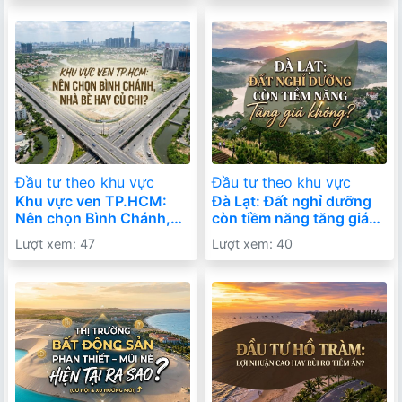
Đầu tư theo khu vực
Đầu tư theo khu vực
Khu vực ven TP.HCM:
Đà Lạt: Đất nghỉ dưỡng
Nên chọn Bình Chánh,
còn tiềm năng tăng giá
Nhà Bè hay Củ Chi? Góc
không? Sự thật sau “cơn
Lượt xem: 47
Lượt xem: 40
nhìn thực tế cho nhà đầu
sốt” đã qua
tư