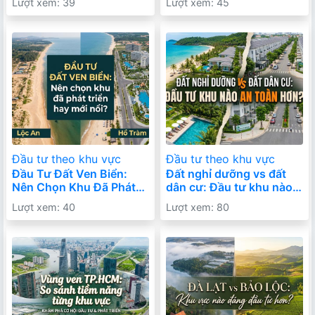
Lượt xem: 39
Lượt xem: 45
Nhất?
Đi Xa
Đầu tư theo khu vực
Đầu tư theo khu vực
Đầu Tư Đất Ven Biển:
Đất nghỉ dưỡng vs đất
Nên Chọn Khu Đã Phát
dân cư: Đầu tư khu nào
Triển Hay Mới Nổi Để
an toàn hơn trong dài
Lượt xem: 40
Lượt xem: 80
Sinh Lời Bền Vững?
hạn?