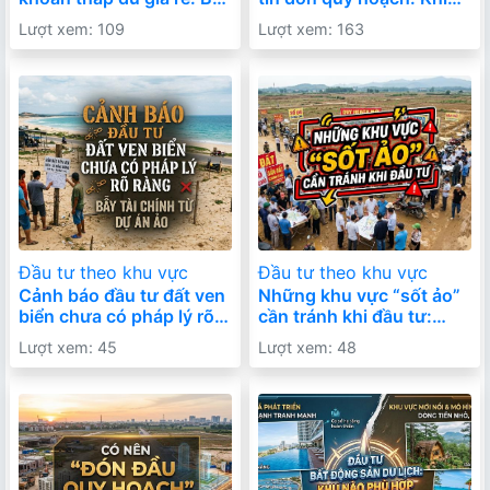
học đắt giá từ những lô
“cơ hội vàng” hóa thành
Lượt xem: 109
Lượt xem: 163
đất “không ai mua”
khoản đầu tư mắc kẹt
Đầu tư theo khu vực
Đầu tư theo khu vực
Cảnh báo đầu tư đất ven
Những khu vực “sốt ảo”
biển chưa có pháp lý rõ
cần tránh khi đầu tư:
ràng: Lợi nhuận cao hay
Đừng để FOMO đốt cháy
Lượt xem: 45
Lượt xem: 48
cái bẫy ngọt ngào?
túi tiền của bạn