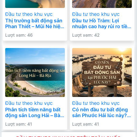
Đầu tư theo khu vực
Đầu tư theo khu vực
Thị trường bất động sản
Đầu tư Hồ Tràm: Lợi
Phan Thiết – Mũi Né hiện
nhuận cao hay rủi ro tiềm
tại ra sao? Cơ hội mới
ẩn? Góc nhìn thực tế
Lượt xem: 46
Lượt xem: 42
hay giai đoạn chững lại?
trước khi xuống tiền
Đầu tư theo khu vực
Đầu tư theo khu vực
Phân tích tiềm năng bất
Có nên đầu tư bất động
động sản Long Hải – Bà
sản Phước Hải lúc này?
Rịa: Cơ hội còn hay đã
Góc nhìn thực tế từ nhà
Lượt xem: 41
Lượt xem: 41
qua?
đầu tư đi trước