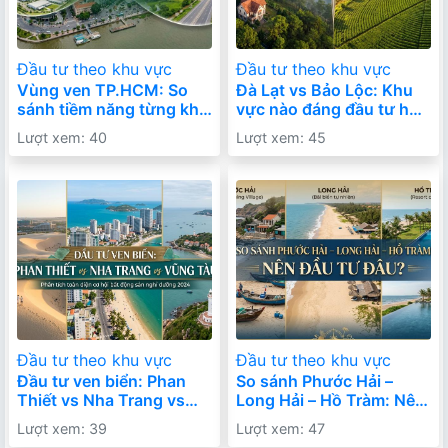
Đầu tư theo khu vực
Đầu tư theo khu vực
Vùng ven TP.HCM: So
Đà Lạt vs Bảo Lộc: Khu
sánh tiềm năng từng khu
vực nào đáng đầu tư hơn
vực – Nên đầu tư ở đâu
trong dài hạn?
Lượt xem: 40
Lượt xem: 45
để đón đầu tăng trưởng?
Đầu tư theo khu vực
Đầu tư theo khu vực
Đầu tư ven biển: Phan
So sánh Phước Hải –
Thiết vs Nha Trang vs
Long Hải – Hồ Tràm: Nên
Vũng Tàu – Đâu là lựa
đầu tư đâu để tối ưu lợi
Lượt xem: 39
Lượt xem: 47
chọn tối ưu?
nhuận?