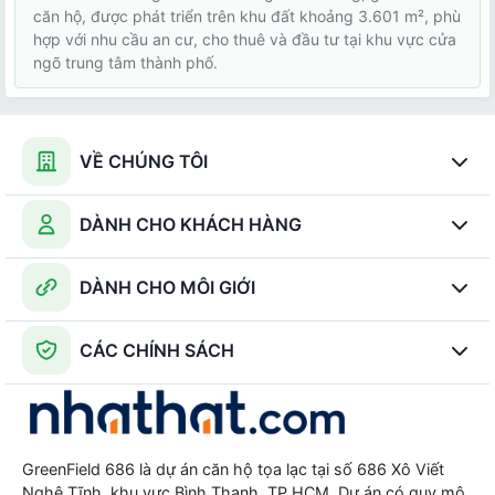
căn hộ, được phát triển trên khu đất khoảng 3.601 m², phù
hợp với nhu cầu an cư, cho thuê và đầu tư tại khu vực cửa
ngõ trung tâm thành phố.
VỀ CHÚNG TÔI
DÀNH CHO KHÁCH HÀNG
DÀNH CHO MÔI GIỚI
CÁC CHÍNH SÁCH
GreenField 686 là dự án căn hộ tọa lạc tại số 686 Xô Viết
Nghệ Tĩnh, khu vực Bình Thạnh, TP.HCM. Dự án có quy mô